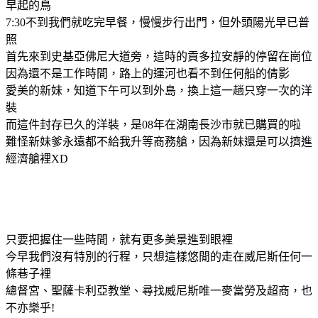
早起的鳥
7:30不到我們就吃完早餐，慢慢步行出門，但外頭陽光早已普
照
首先來到史基亞佛尼大道旁，這時的貢多拉安靜的停留在崗位
因為還不是工作時間，路上的運河也看不到任何船的倩影
愛美的新妹，知道下午可以到外島，換上這一趟只穿一次的洋
裝
而這件封存已久的洋裝，是08年在湖南長沙市就已購買的啦
難怪新妹爹永遠都不給我升等商務艙，因為新妹還是可以擠進
經濟艙裡XD
只要把握住一些時間，就有更多美景進到眼裡
今早我們沒有特別的行程，只想這樣悠閒的走在威尼斯任何一
條巷子裡
總督宮、聖薩卡利亞教堂、尋找威尼斯唯一麥當勞及超商，也
不亦樂乎!