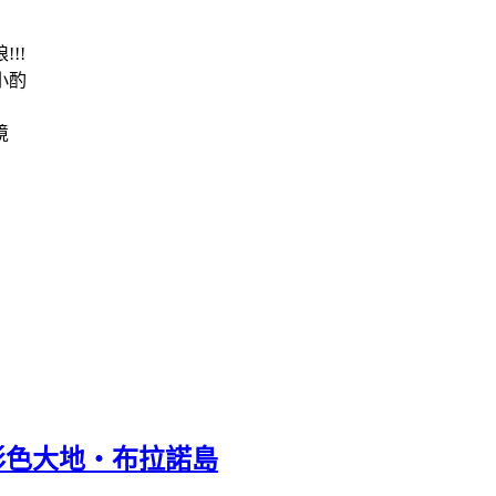
!!
小酌
境
在彩色大地‧布拉諾島