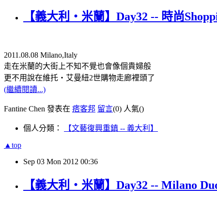
【義大利‧米蘭】Day32 -- 時尚Shopp
2011.08.08 Milano,Italy
走在米蘭的大街上不知不覺也會像個貴婦般
更不用說在維托‧艾曼紐2世購物走廊裡頭了
(繼續閱讀...)
Fantine Chen 發表在
痞客邦
留言
(0)
人氣(
)
個人分類：
【文藝復興重鎮 -- 義大利】
▲top
Sep
03
Mon
2012
00:36
【義大利‧米蘭】Day32 -- Milano Du