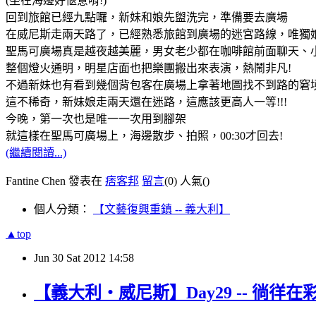
(坐在海邊好愜意唷!)
回到旅館已經九點囉，新妹和娘先盥洗完，準備要去廣場
在威尼斯走兩天路了，已經熟悉旅館到廣場的迷宮路線，唯獨娘!
聖馬可廣場真是越夜越美麗，男女老少都在咖啡館前面聊天、
整個燈火通明，明星店面也把樂團搬出來表演，熱鬧非凡!
不過新妹也有看到幾個背包客在廣場上拿著地圖找不到路的窘
這不稀奇，新妹娘走兩天還在迷路，這應該更高人一等!!!
今晚，第一次也是唯一一次用到腳架
就這樣在聖馬可廣場上，海邊散步、拍照，00:30才回去!
(繼續閱讀...)
Fantine Chen 發表在
痞客邦
留言
(0)
人氣(
)
個人分類：
【文藝復興重鎮 -- 義大利】
▲top
Jun
30
Sat
2012
14:58
【義大利‧威尼斯】Day29 -- 徜徉