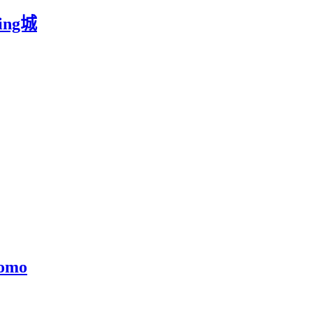
ing城
omo