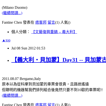
(Milano Duomo)
(繼續閱讀...)
Fantine Chen 發表在
痞客邦
留言
(1)
人氣(
)
個人分類：
【文藝復興重鎮 -- 義大利】
▲top
Jul
08
Sun
2012
01:53
【義大利‧貝加蒙】Day31 -- 貝加蒙
2011.08.07 Bergamo,Italy
原本以為從科摩到貝加蒙的車票會很貴，且路途遙遠
但聰明的機器幫我們排列組合後竟然只要不到10歐的車票呢!!
(繼續閱讀...)
Fantine Chen 發表在
痞客邦
留言
(1)
人氣(
)