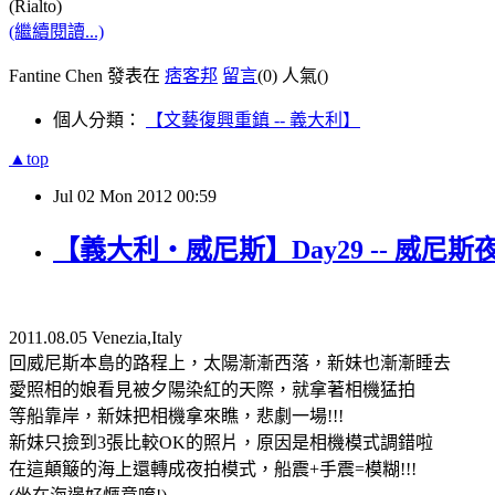
(Rialto)
(繼續閱讀...)
Fantine Chen 發表在
痞客邦
留言
(0)
人氣(
)
個人分類：
【文藝復興重鎮 -- 義大利】
▲top
Jul
02
Mon
2012
00:59
【義大利‧威尼斯】Day29 -- 威尼斯
2011.08.05 Venezia,Italy
回威尼斯本島的路程上，太陽漸漸西落，新妹也漸漸睡去
愛照相的娘看見被夕陽染紅的天際，就拿著相機猛拍
等船靠岸，新妹把相機拿來瞧，悲劇一場!!!
新妹只撿到3張比較OK的照片，原因是相機模式調錯啦
在這顛簸的海上還轉成夜拍模式，船震+手震=模糊!!!