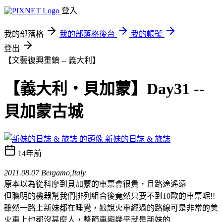
登入
我的部落格
我的部落格後台
我的帳號
登出
【文藝復興重鎮 -- 義大利】
【義大利‧貝加蒙】Day31 --
貝加蒙古城
新妹的日誌 & 旅誌
14年前
2011.08.07 Bergamo,Italy
原本以為從科摩到貝加蒙的車票會很貴，且路途遙遠
但聰明的機器幫我們排列組合後竟然只要不到10歐的車票呢!!
雖然一路上新妹都在睡覺，娘說火車經過的路線可是非常的美
火車上也都沒甚麼人，整節車廂幾乎就是新妹的