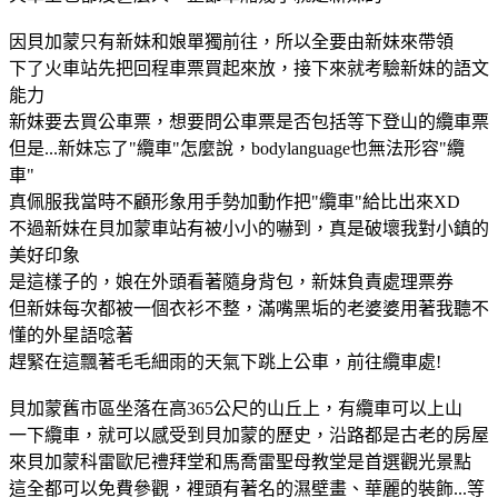
因貝加蒙只有新妹和娘單獨前往，所以全要由新妹來帶領
下了火車站先把回程車票買起來放，接下來就考驗新妹的語文
能力
新妹要去買公車票，想要問公車票是否包括等下登山的纜車票
但是...新妹忘了"纜車"怎麼說，bodylanguage也無法形容"纜
車"
真佩服我當時不顧形象用手勢加動作把"纜車"給比出來XD
不過新妹在貝加蒙車站有被小小的嚇到，真是破壞我對小鎮的
美好印象
是這樣子的，娘在外頭看著隨身背包，新妹負責處理票券
但新妹每次都被一個衣衫不整，滿嘴黑垢的老婆婆用著我聽不
懂的外星語唸著
趕緊在這飄著毛毛細雨的天氣下跳上公車，前往纜車處!
貝加蒙舊市區坐落在高365公尺的山丘上，有纜車可以上山
一下纜車，就可以感受到貝加蒙的歷史，沿路都是古老的房屋
來貝加蒙科雷歐尼禮拜堂和馬喬雷聖母教堂是首選觀光景點
這全都可以免費參觀，裡頭有著名的濕壁畫、華麗的裝飾...等